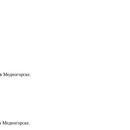
в Медногорске.
 в Медногорске.