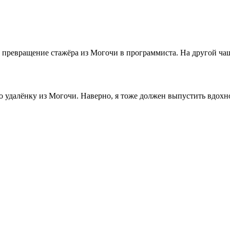
ревращение стажёра из Могочи в программиста. На другой чаше
ро удалёнку из Могочи. Наверно, я тоже должен выпустить вдох