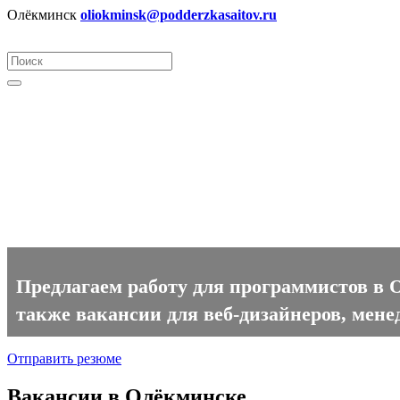
Олёкминск
oliokminsk@podderzkasaitov.ru
Программист вакансии в Олё
Предлагаем работу для программистов в 
также вакансии для веб-дизайнеров, мене
Отправить резюме
Вакансии в Олёкминске