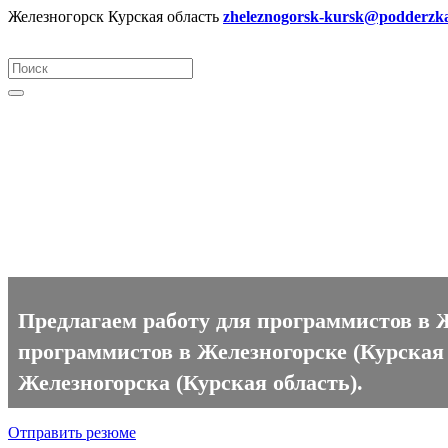
Железногорск Курская область
zheleznogorsk-kursk@podderzka
Программист вакансии в Желе
Предлагаем работу для программистов в Ж
программистов в Железногорске (Курская 
Железногорска (Курская область).
Отправить резюме