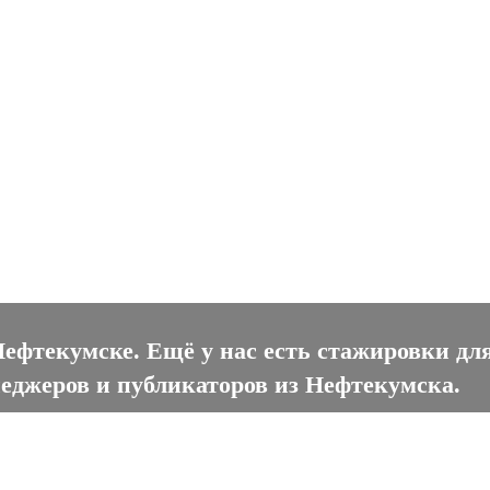
текумске
Нефтекумске. Ещё у нас есть стажировки дл
неджеров и публикаторов из Нефтекумска.